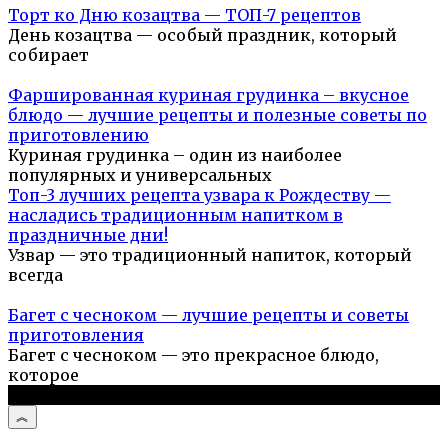
Торт ко Дню козацтва — ТОП-7 рецептов
День козацтва — особый праздник, который
собирает
Фаршированная куриная грудинка – вкусное
блюдо — лучшие рецепты и полезные советы по
приготовлению
Куриная грудинка – один из наиболее
популярных и универсальных
Топ-3 лучших рецепта узвара к Рождеству —
насладись традиционным напитком в
праздничные дни!
Узвар — это традиционный напиток, который
всегда
Багет с чесноком — лучшие рецепты и советы
приготовления
Багет с чесноком — это прекрасное блюдо,
которое
© 2026 Простые рецепты