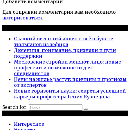
Добавить комментарии
Для отправки комментария вам необходимо
авторизоваться
.
Новые публикации
Сладкий весенний акцент: всё о букете
тюльпанов из зефира
Деменция: понимание, признаки и пути
поддержки
Московские стройки меняют лицо: новые
профессии и возможности для
специалистов
Цены на жилье растут: причины и прогнозы
от экспертов
Новые горизонты науки: секреты успешной
карьеры профессора Гения Кузнецова
Search for:
Рубрики
Интересное
Новости