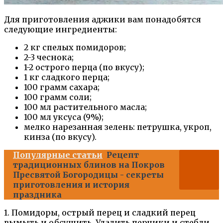
Для приготовления аджики вам понадобятся
следующие ингредиенты:
2 кг спелых помидоров;
2-3 чеснока;
1-2 острого перца (по вкусу);
1 кг сладкого перца;
100 грамм сахара;
100 грамм соли;
100 мл растительного масла;
100 мл уксуса (9%);
мелко нарезанная зелень: петрушка, укроп,
кинза (по вкусу).
Популярные статьи
Рецепт
традиционных блинов на Покров
Пресвятой Богородицы - секреты
приготовления и история
праздника
1. Помидоры, острый перец и сладкий перец
вымыть и обсушить. Удалить перчики и стебли