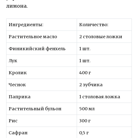
лимона.
Ингредиенты:
Количество:
Растительное масло
2 столовые ложки
Финикийский фенхель
1 шт.
Лук
1 шт.
Кролик
400 г
Чеснок
2 зубчика
Паприка
1 столовая ложка
Растительный бульон
500 мл
Рис
300 г
Сафран
0,5 г