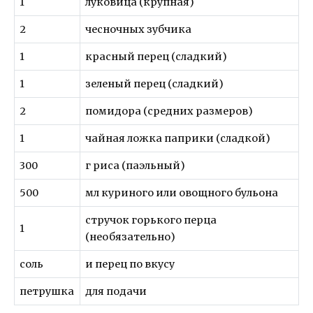
1
луковица (крупная)
2
чесночных зубчика
1
красный перец (сладкий)
1
зеленый перец (сладкий)
2
помидора (средних размеров)
1
чайная ложка паприки (сладкой)
300
г риса (паэльный)
500
мл куриного или овощного бульона
стручок горького перца
1
(необязательно)
соль
и перец по вкусу
петрушка
для подачи