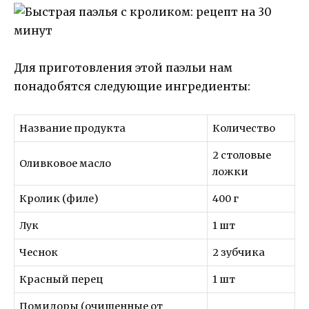
Для приготовления этой паэльи нам
понадобятся следующие ингредиенты:
Название продукта
Количество
2 столовые
Оливковое масло
ложки
Кролик (филе)
400 г
Лук
1 шт
Чеснок
2 зубчика
Красный перец
1 шт
Помидоры (очищенные от