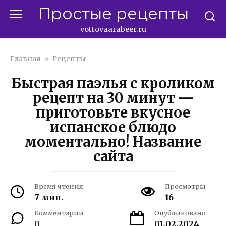
Перейти
Простые рецепты
к
контенту
vottovaarabeer.ru
Главная
»
Рецепты
Быстрая паэлья с кроликом
рецепт на 30 минут —
приготовьте вкусное
испанское блюдо
моментально! Название
сайта
Время чтения
Просмотры
7 мин.
16
Комментарии
Опубликовано
0
01.02.2024