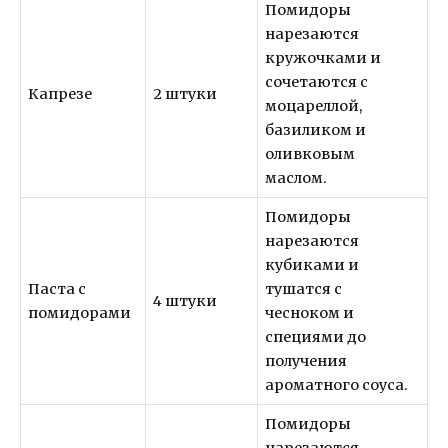
Помидоры
нарезаются
кружочками и
сочетаются с
Капрезе
2 штуки
моцареллой,
базиликом и
оливковым
маслом.
Помидоры
нарезаются
кубиками и
Паста с
тушатся с
4 штуки
помидорами
чесноком и
специями до
получения
ароматного соуса.
Помидоры
нарезаются