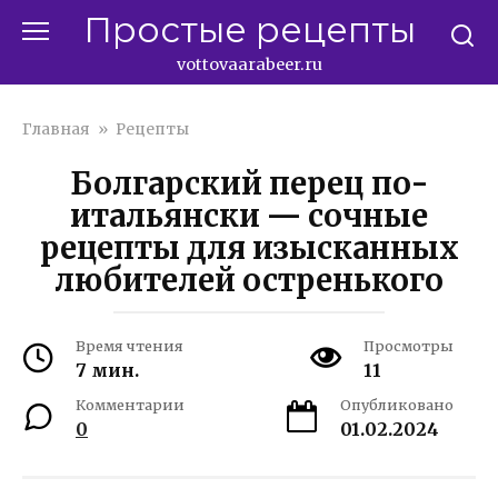
Перейти
Простые рецепты
к
контенту
vottovaarabeer.ru
Главная
»
Рецепты
Болгарский перец по-
итальянски — сочные
рецепты для изысканных
любителей остренького
Время чтения
Просмотры
7 мин.
11
Комментарии
Опубликовано
0
01.02.2024