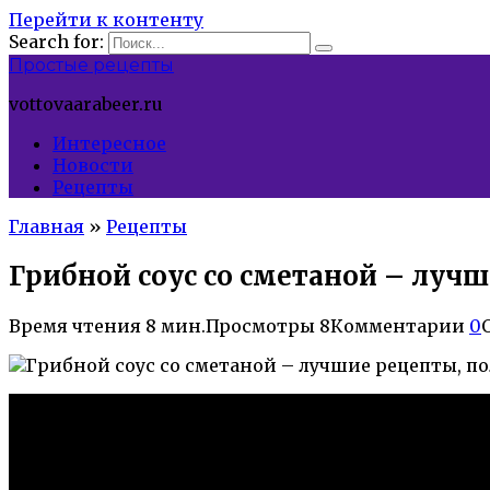
Перейти к контенту
Search for:
Простые рецепты
vottovaarabeer.ru
Интересное
Новости
Рецепты
Главная
»
Рецепты
Грибной соус со сметаной – луч
Время чтения
8 мин.
Просмотры
8
Комментарии
0