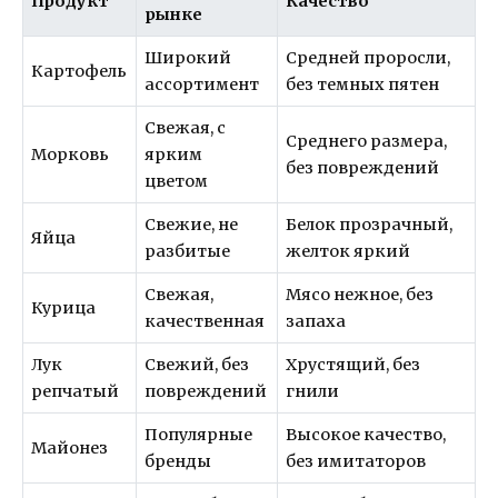
Продукт
Качество
рынке
Широкий
Средней проросли,
Картофель
ассортимент
без темных пятен
Свежая, с
Среднего размера,
Морковь
ярким
без повреждений
цветом
Свежие, не
Белок прозрачный,
Яйца
разбитые
желток яркий
Свежая,
Мясо нежное, без
Курица
качественная
запаха
Лук
Свежий, без
Хрустящий, без
репчатый
повреждений
гнили
Популярные
Высокое качество,
Майонез
бренды
без имитаторов