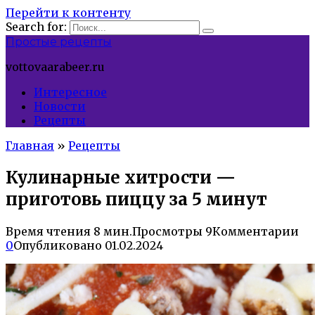
Перейти к контенту
Search for:
Простые рецепты
vottovaarabeer.ru
Интересное
Новости
Рецепты
Главная
»
Рецепты
Кулинарные хитрости —
приготовь пиццу за 5 минут
Время чтения
8 мин.
Просмотры
9
Комментарии
0
Опубликовано
01.02.2024