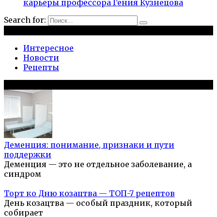
карьеры профессора Гения Кузнецова
Search for:
Рубрики
Интересное
Новости
Рецепты
Популярное на сайте
Деменция: понимание, признаки и пути
поддержки
Деменция — это не отдельное заболевание, а
синдром
Торт ко Дню козацтва — ТОП-7 рецептов
День козацтва — особый праздник, который
собирает