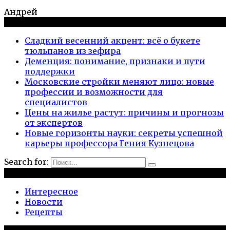
Андрей
Новые публикации
Сладкий весенний акцент: всё о букете
тюльпанов из зефира
Деменция: понимание, признаки и пути
поддержки
Московские стройки меняют лицо: новые
профессии и возможности для
специалистов
Цены на жилье растут: причины и прогнозы
от экспертов
Новые горизонты науки: секреты успешной
карьеры профессора Гения Кузнецова
Search for:
Рубрики
Интересное
Новости
Рецепты