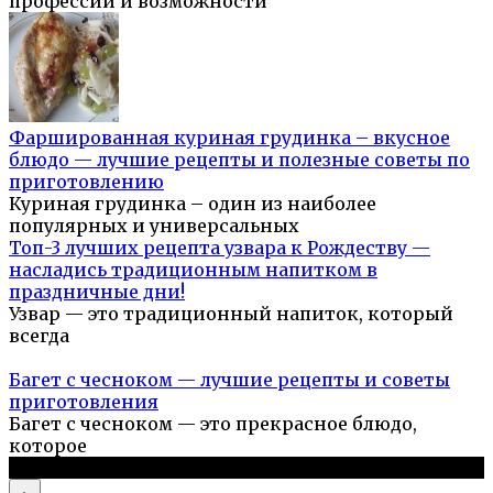
профессии и возможности
Фаршированная куриная грудинка – вкусное
блюдо — лучшие рецепты и полезные советы по
приготовлению
Куриная грудинка – один из наиболее
популярных и универсальных
Топ-3 лучших рецепта узвара к Рождеству —
насладись традиционным напитком в
праздничные дни!
Узвар — это традиционный напиток, который
всегда
Багет с чесноком — лучшие рецепты и советы
приготовления
Багет с чесноком — это прекрасное блюдо,
которое
© 2026 Простые рецепты