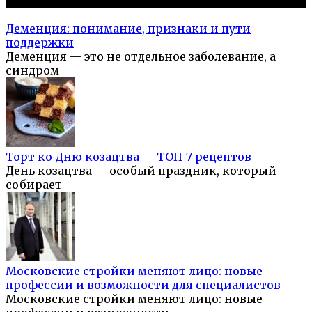
Популярное на сайте
Деменция: понимание, признаки и пути
поддержки
Деменция — это не отдельное заболевание, а
синдром
Торт ко Дню козацтва — ТОП-7 рецептов
День козацтва — особый праздник, который
собирает
Московские стройки меняют лицо: новые
профессии и возможности для специалистов
Московские стройки меняют лицо: новые