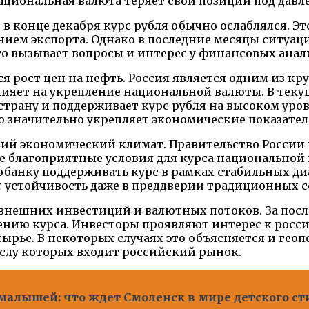
национальная валюта теряет свои позиции под да
 в конце декабря курс рубля обычно ослаблялся. Э
нием экспорта. Однако в последние месяцы ситуаци
то вызывает вопросы и интерес у финансовых анал
я рост цен на нефть. Россия является одним из к
ияет на укрепление национальной валюты. В теку
страну и поддерживает курс рубля на высоком уров
то значительно укрепляет экономические показател
ний экономический климат. Правительство России
е благоприятные условия для курса национальной
обанку поддерживать курс в рамках стабильных ди
т устойчивость даже в преддверии традиционных с
внешних инвестиций и валютных потоков. За посл
лению курса. Инвесторы проявляют интерес к росс
ырье. В некоторых случаях это объясняется и гео
ислу которых входит российский рынок.
малышей: что ждет Смоленск в мире детского ст