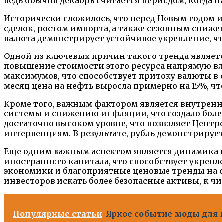
ведь обычно декабрь считается периодом, когда 
Исторически сложилось, что перед Новым годом и
сделок, ростом импорта, а также сезонным сниже
валюта демонстрирует устойчивое укрепление, ч
Одной из ключевых причин такого тренда являетс
повышение стоимости этого ресурса напрямую вл
максимумов, что способствует притоку валюты в 
месяц цена на нефть выросла примерно на 15%, ч
Кроме того, важным фактором является внутрен
системы и снижению инфляции, что создало боле
достаточно высоком уровне, что позволяет Центр
интервенциям. В результате, рубль демонстрируе
Еще одним важным аспектом является динамика 
иностранного капитала, что способствует укреп
экономики и благоприятные ценовые тренды на с
инвесторов искать более безопасные активы, к ч
Популярные статьи
Яркое событие моды для 