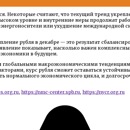
ся. Некоторые считают, что текущий тренд укрепл
 высоком уровне и внутренние меры продолжат раб
энергоносители или ухудшение международной сит
репление рубля в декабре — это результат сбаланс
 явление показывает, насколько важен комплексны
 экономики в будущем.
 и глобальными макроэкономическими тенденциями
торами, курс рубля сможет оставаться устойчивым
ть нормального экономического цикла, и долгосро
es.org.ru
,
https://nmc-center.spb.ru
,
https://nycr.org.ru