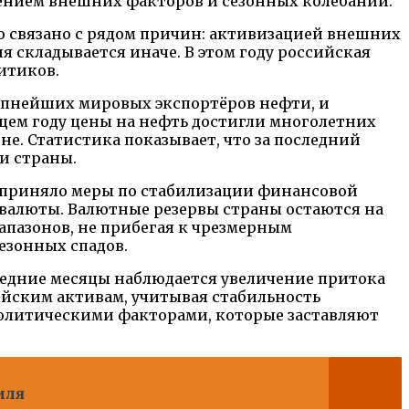
влением внешних факторов и сезонных колебаний.
то связано с рядом причин: активизацией внешних
я складывается иначе. В этом году российская
итиков.
рупнейших мировых экспортёров нефти, и
щем году цены на нефть достигли многолетних
не. Статистика показывает, что за последний
и страны.
 приняло меры по стабилизации финансовой
 валюты. Валютные резервы страны остаются на
апазонов, не прибегая к чрезмерным
езонных спадов.
едние месяцы наблюдается увеличение притока
ийским активам, учитывая стабильность
политическими факторами, которые заставляют
иля