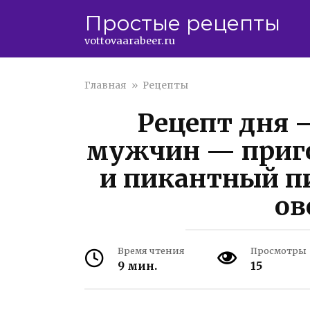
Перейти
Простые рецепты
к
контенту
vottovaarabeer.ru
Главная
»
Рецепты
Рецепт дня 
мужчин — приг
и пикантный пи
о
Время чтения
Просмотры
9 мин.
15