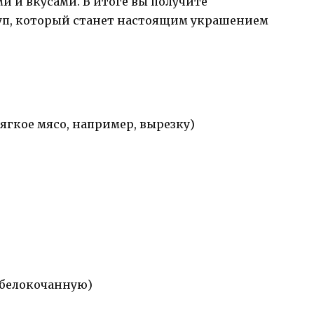
и и вкусами. В итоге вы получите
п, который станет настоящим украшением
гкое мясо, например, вырезку)
 белокочанную)