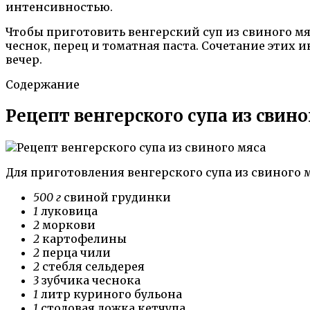
интенсивностью.
Чтобы приготовить венгерский суп из свиного мяс
чеснок, перец и томатная паста. Сочетание этих
вечер.
Содержание
Рецепт венгерского супа из свино
Для приготовления венгерского супа из свиного
500 г
свиной грудинки
1
луковица
2
моркови
2
картофелины
2
перца чили
2
стебля сельдерея
3
зубчика чеснока
1
литр куриного бульона
1
столовая ложка кетчупа