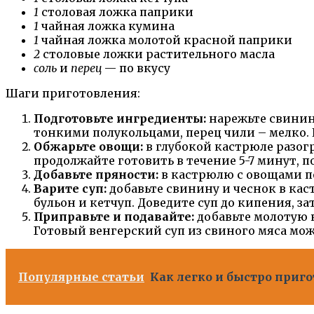
1
столовая ложка паприки
1
чайная ложка кумина
1
чайная ложка молотой красной паприки
2
столовые ложки растительного масла
соль
и
перец
— по вкусу
Шаги приготовления:
Подготовьте ингредиенты:
нарежьте свинин
тонкими полукольцами, перец чили – мелко.
Обжарьте овощи:
в глубокой кастрюле разогр
продолжайте готовить в течение 5-7 минут, 
Добавьте пряности:
в кастрюлю с овощами п
Варите суп:
добавьте свинину и чеснок в кас
бульон и кетчуп. Доведите суп до кипения, за
Приправьте и подавайте:
добавьте молотую к
Готовый венгерский суп из свиного мяса мож
Популярные статьи
Как легко и быстро приг