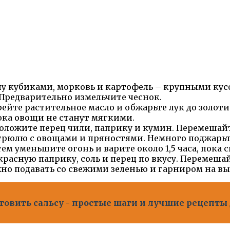
у кубиками, морковь и картофель – крупными кусо
 Предварительно измельчите чеснок.
ейте растительное масло и обжарьте лук до золотис
пока овощи не станут мягкими.
оложите перец чили, паприку и кумин. Перемешайт
трюлю с овощами и пряностями. Немного поджарьте
тем уменьшите огонь и варите около 1,5 часа, пока 
расную паприку, соль и перец по вкусу. Перемешай
но подавать со свежими зеленью и гарниром на вы
отовить сальсу - простые шаги и лучшие рецепты