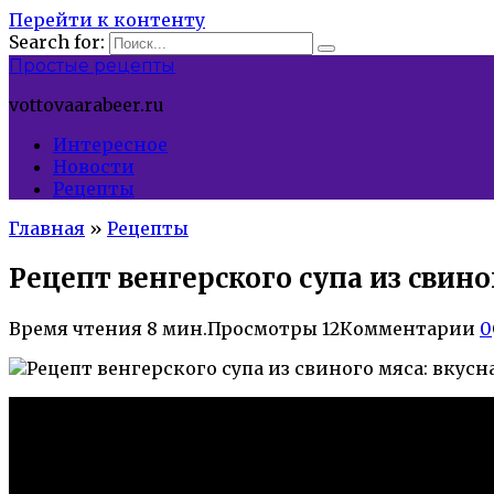
Перейти к контенту
Search for:
Простые рецепты
vottovaarabeer.ru
Интересное
Новости
Рецепты
Главная
»
Рецепты
Рецепт венгерского супа из свин
Время чтения
8 мин.
Просмотры
12
Комментарии
0