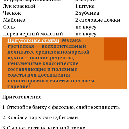
Лук красный
1 штука
Чеснок
2 зубчика
Майонез
2 столовые ложки
Соль
по вкусу
Перец черный молотый
по вкусу
Популярные статьи
Мусака
греческая — восхитительный
деликатес средиземноморской
кухни - лучшие рецепты,
неизменные классические
составляющие и полезные
советы для достижения
неповторимого счастья на твоем
тарелке!
Приготовление:
1. Откройте банку с фасолью, слейте жидкость.
2. Колбасу нарежьте кубиками.
3. Сыр натрите на крупной терке.