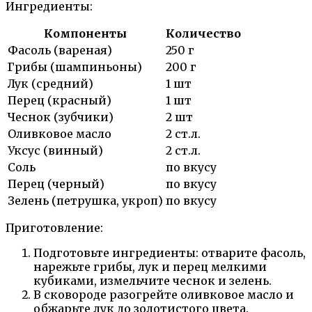
Ингредиенты:
Компоненты
Количество
Фасоль (вареная)
250 г
Грибы (шампиньоны)
200 г
Лук (средний)
1 шт
Перец (красный)
1 шт
Чеснок (зубчики)
2 шт
Оливковое масло
2 ст.л.
Уксус (винный)
2 ст.л.
Соль
по вкусу
Перец (черный)
по вкусу
Зелень (петрушка, укроп)
по вкусу
Приготовление:
Подготовьте ингредиенты: отварите фасоль,
нарежьте грибы, лук и перец мелкими
кубиками, измельчите чеснок и зелень.
В сковороде разогрейте оливковое масло и
обжарьте лук до золотистого цвета.