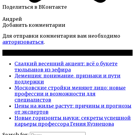
Поделиться в ВКонтакте
Андрей
Добавить комментарии
Для отправки комментария вам необходимо
авторизоваться
.
Новые публикации
Сладкий весенний акцент: всё о букете
тюльпанов из зефира
Деменция: понимание, признаки и пути
поддержки
Московские стройки меняют лицо: новые
профессии и возможности для
специалистов
Цены на жилье растут: причины и прогнозы
от экспертов
Новые горизонты науки: секреты успешной
карьеры профессора Гения Кузнецова
Search for: