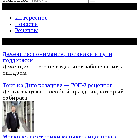
Рубрики
Интересное
Новости
Рецепты
Популярное на сайте
Деменция: понимание, признаки и пути
поддержки
Деменция — это не отдельное заболевание, а
синдром
Торт ко Дню козацтва — ТОП-7 рецептов
День козацтва — особый праздник, который
собирает
Московские стройки меняют лицо: новые