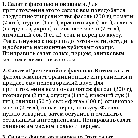
1. Салат с фасолью и овощами.
Для
приготовления этого салата вам понадобятся
следующие ингредиенты: фасоль (200 г), томаты
(2 шт.), огурцы (1 шт.), красный лук (1 шт.), зелень
(петрушка, укроп), оливковое масло (2 ст.л.),
лимонный сок (1 ст.л.), соль и перец по вкусу.
Фасоль нужно отварить до готовности, остудить
и добавить нарезанные кубиками овощи.
Приправить салат солью, перцем, оливковым
маслом и лимонным соком.
2. Салат «Греческий» с фасолью.
В этом салате
фасоль заменяет традиционные ингредиенты и
придает ему неповторимый вкус. Для
приготовления вам понадобятся: фасоль (200 г),
помидоры (2 шт.), огурцы (1 шт.), красный лук (1
шт.), оливки (50 г), сыр «фета» (100 г), оливковое
масло (2 ст.л.), соль и перец по вкусу. Фасоль
нужно отварить, затем остудить и смешать с
остальными ингредиентами. Приправить салат
оливковым маслом, солью и перцем.
3. Салат с фасолью и авокадо.
Этот салат