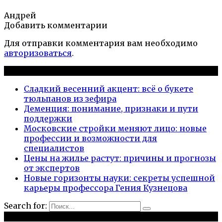
Андрей
Добавить комментарии
Для отправки комментария вам необходимо
авторизоваться
.
Новые публикации
Сладкий весенний акцент: всё о букете
тюльпанов из зефира
Деменция: понимание, признаки и пути
поддержки
Московские стройки меняют лицо: новые
профессии и возможности для
специалистов
Цены на жилье растут: причины и прогнозы
от экспертов
Новые горизонты науки: секреты успешной
карьеры профессора Гения Кузнецова
Search for:
Рубрики