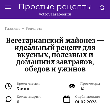
Перейти
Простые рецепты
к
контенту
vottovaarabeer.ru
Главная
»
Рецепты
Вегетарианский майонез —
идеальный рецепт для
вкусных, полезных и
домашних завтраков,
обедов и ужинов
Время чтения
Просмотры
5 мин.
14
Комментарии
Опубликовано
0
01.02.2024