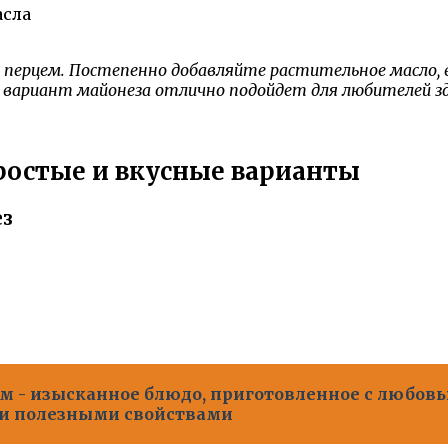
асла
и перцем. Постепенно добавляйте растительное масло, 
 вариант майонеза отлично подойдет для любителей зд
ростые и вкусные варианты
ез
м - изысканное блюдо, приготовленное с любов
и полезными свойствами