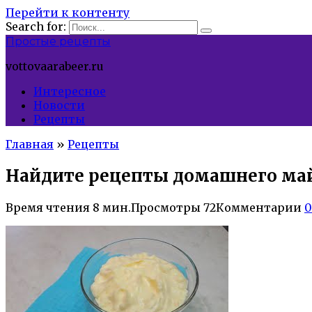
Перейти к контенту
Search for:
Простые рецепты
vottovaarabeer.ru
Интересное
Новости
Рецепты
Главная
»
Рецепты
Найдите рецепты домашнего май
Время чтения
8 мин.
Просмотры
72
Комментарии
0