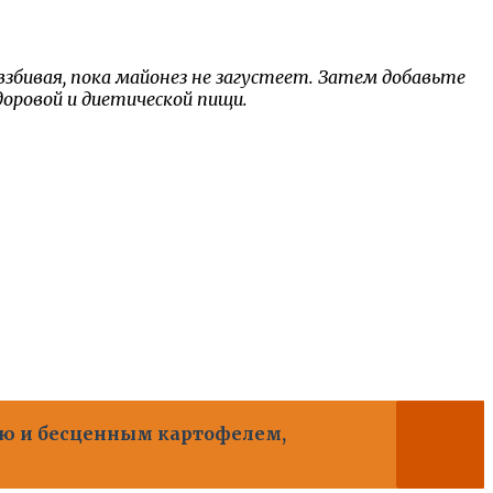
взбивая, пока майонез не загустеет. Затем добавьте
оровой и диетической пищи.
ью и бесценным картофелем,