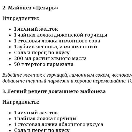
2. Майонез «Цезарь»
Ингредиенты:
1 яичный желток
1 чайная ложка дижонской горчицы
1 столовая ложка лимонного сока
1 зубчик чеснока, измельченный
Соль и перец по вкусу
200 мл растительного масла
50 г тертого пармезана
Взбейте желток с горчицей, лимонным соком, чесноком
добавьте тертый пармезан и хорошо перемешайте. Го
3. Легкий рецепт домашнего майонеза
Ингредиенты:
1 яичный желток
1 чайная ложка горчицы
1 столовая ложка яблочного уксуса
Соль и перец по вкусу