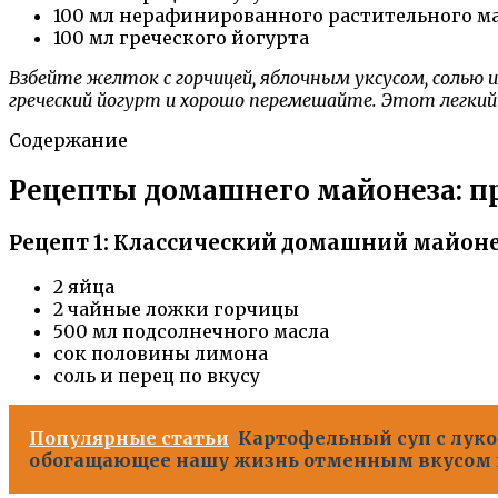
100 мл нерафинированного растительного м
100 мл греческого йогурта
Взбейте желток с горчицей, яблочным уксусом, солью 
греческий йогурт и хорошо перемешайте. Этот легкий
Содержание
Рецепты домашнего майонеза: п
Рецепт 1: Классический домашний майон
2 яйца
2 чайные ложки горчицы
500 мл подсолнечного масла
сок половины лимона
соль и перец по вкусу
Популярные статьи
Картофельный суп с луко
обогащающее нашу жизнь отменным вкусом 