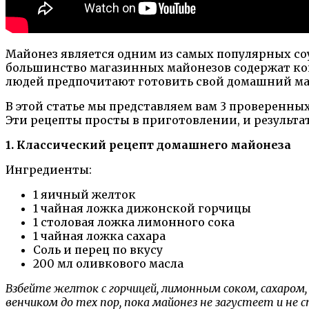
Майонез является одним из самых популярных соу
большинство магазинных майонезов содержат кон
людей предпочитают готовить свой домашний май
В этой статье мы представляем вам 3 проверенн
Эти рецепты просты в приготовлении, и результа
1. Классический рецепт домашнего майонеза
Ингредиенты:
1 яичный желток
1 чайная ложка дижонской горчицы
1 столовая ложка лимонного сока
1 чайная ложка сахара
Соль и перец по вкусу
200 мл оливкового масла
Взбейте желток с горчицей, лимонным соком, сахаром,
венчиком до тех пор, пока майонез не загустеет и не