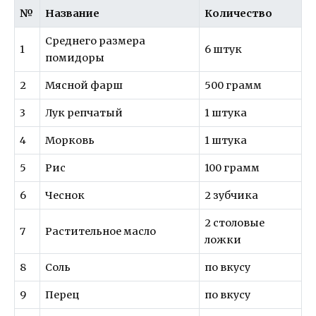
№
Название
Количество
Среднего размера
1
6 штук
помидоры
2
Мясной фарш
500 грамм
3
Лук репчатый
1 штука
4
Морковь
1 штука
5
Рис
100 грамм
6
Чеснок
2 зубчика
2 столовые
7
Растительное масло
ложки
8
Соль
по вкусу
9
Перец
по вкусу