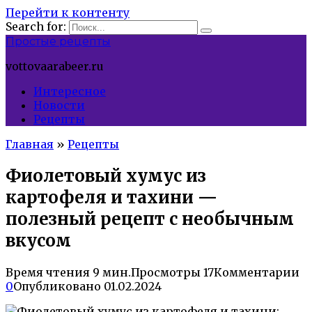
Перейти к контенту
Search for:
Простые рецепты
vottovaarabeer.ru
Интересное
Новости
Рецепты
Главная
»
Рецепты
Фиолетовый хумус из
картофеля и тахини —
полезный рецепт с необычным
вкусом
Время чтения
9 мин.
Просмотры
17
Комментарии
0
Опубликовано
01.02.2024