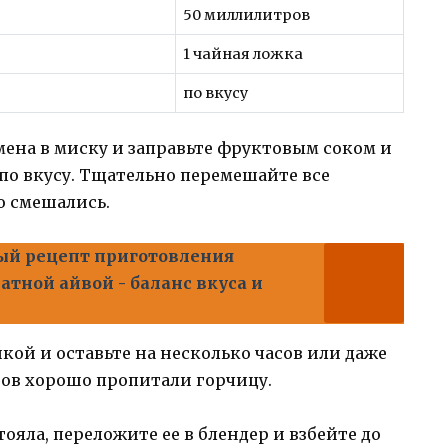
50 миллилитров
1 чайная ложка
по вкусу
мена в миску и заправьте фруктовым соком и
ь по вкусу. Тщательно перемешайте все
о смешались.
й рецепт приготовления
атной айвой - баланс вкуса и
кой и оставьте на несколько часов или даже
тов хорошо пропитали горчицу.
тояла, переложите ее в блендер и взбейте до