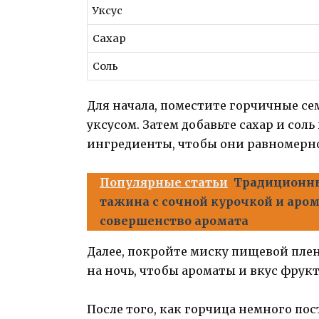
Уксус
Сахар
Соль
Для начала, поместите горчичные се
уксусом. Затем добавьте сахар и сол
ингредиенты, чтобы они равномерн
Популярные статьи
Традиционны
тажина с сочной курочкой и аром
совершенство аромата
Далее, покройте миску пищевой плен
на ночь, чтобы ароматы и вкус фрук
После того, как горчица немного пос