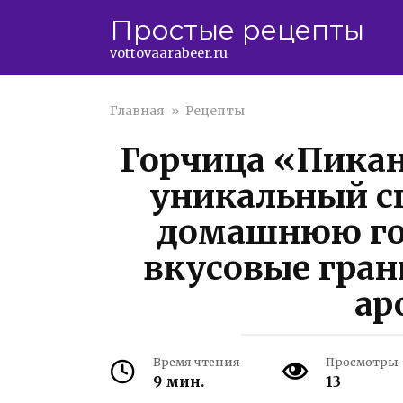
Перейти
Простые рецепты
к
контенту
vottovaarabeer.ru
Главная
»
Рецепты
Горчица «Пика
уникальный с
домашнюю го
вкусовые гран
ар
Время чтения
Просмотры
9 мин.
13