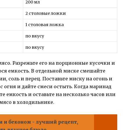
200 мл
2 столовые ложки
1 столовая ложка
по вкусу
по вкусу
ясо. Разрежьте его на порционные кусочки и
ся емкость. В отдельной миске смешайте
ии, соль и перец. Поставьте миску на огонь и
с огня и дайте смеси остыть. Когда маринад
те емкость и оставьте на несколько часов или
мясо в холодильнике.
и и беконом - лучший рецепт,
ть вкусное блюдо