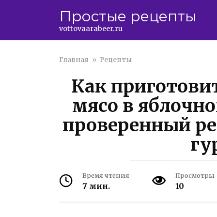
Перейти
Простые рецепты
к
контенту
vottovaarabeer.ru
Главная
»
Рецепты
Как приготовит
мясо в яблочно
проверенный ре
гу
Время чтения
Просмотры
7 мин.
10