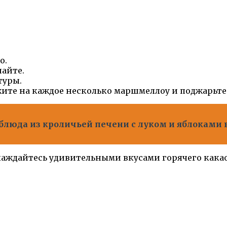
о.
айте.
туры.
жите на каждое несколько маршмеллоу и поджарьте
блюда из кроличьей печени с луком и яблоками
аждайтесь удивительными вкусами горячего какао 