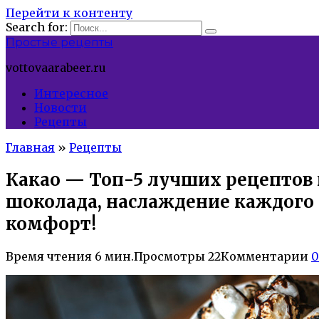
Перейти к контенту
Search for:
Простые рецепты
vottovaarabeer.ru
Интересное
Новости
Рецепты
Главная
»
Рецепты
Какао — Топ-5 лучших рецептов 
шоколада, наслаждение каждого 
комфорт!
Время чтения
6 мин.
Просмотры
22
Комментарии
0