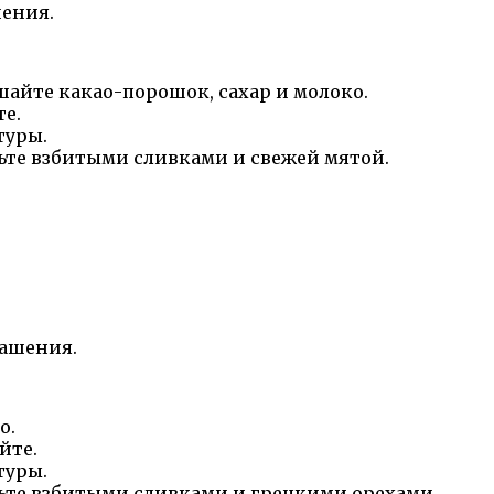
шения.
шайте какао-порошок, сахар и молоко.
е.
туры.
сьте взбитыми сливками и свежей мятой.
рашения.
о.
йте.
туры.
сьте взбитыми сливками и грецкими орехами.