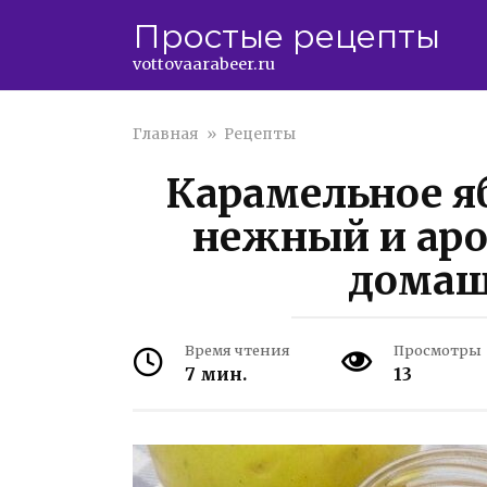
Перейти
Простые рецепты
к
контенту
vottovaarabeer.ru
Главная
»
Рецепты
Карамельное я
нежный и аро
домаш
Время чтения
Просмотры
7 мин.
13