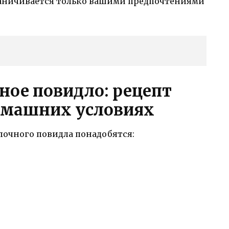
раничивается только вашими предпочтениями
ное повидло: рецепт
омашних условиях
лочного повидла понадобятся: