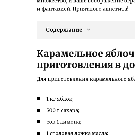
множество, и ваше воображение ог
и фантазией. Приятного аппетита!
Содержание
Карамельное яблоч
приготовления в д
Для приготовления карамельного яб
1 кг яблок;
500 г сахара;
сок 1 лимона;
1 столовая ложка масла;