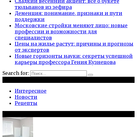
Сладкий весенний акцент: всё о букете
тюльпанов из зефира
Деменция: понимание, признаки и пути
поддержки
Московские стройки меняют лицо: новые
профессии и возможности для
специалистов
Цены на жилье растут: причины и прогнозы
от экспертов
Новые горизонты науки: секреты успешной
карьеры профессора Гения Кузнецова
Search for:
Рубрики
Интересное
Новости
Рецепты
Популярное на сайте