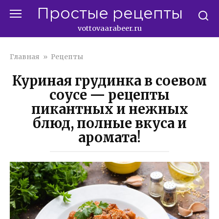
Перейти
Простые рецепты
к
контенту
vottovaarabeer.ru
Главная
»
Рецепты
Куриная грудинка в соевом
соусе — рецепты
пикантных и нежных
блюд, полные вкуса и
аромата!