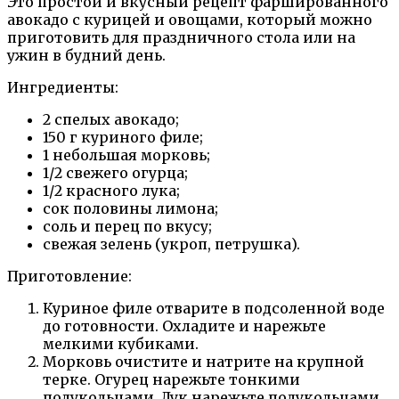
Это простой и вкусный рецепт фаршированного
авокадо с курицей и овощами, который можно
приготовить для праздничного стола или на
ужин в будний день.
Ингредиенты:
2 спелых авокадо;
150 г куриного филе;
1 небольшая морковь;
1/2 свежего огурца;
1/2 красного лука;
сок половины лимона;
соль и перец по вкусу;
свежая зелень (укроп, петрушка).
Приготовление:
Куриное филе отварите в подсоленной воде
до готовности. Охладите и нарежьте
мелкими кубиками.
Морковь очистите и натрите на крупной
терке. Огурец нарежьте тонкими
полукольцами. Лук нарежьте полукольцами.