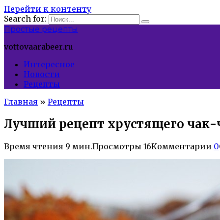
Перейти к контенту
Search for:
Простые рецепты
vottovaarabeer.ru
Интересное
Новости
Рецепты
Главная
»
Рецепты
Лучший рецепт хрустящего чак-ч
Время чтения
9 мин.
Просмотры
16
Комментарии
0