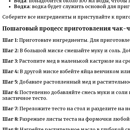
Вода
: понадобится около 100 мл воды, чтобы 
Водка
: водка будет служить основой для при
Соберите все ингредиенты и приступайте к приго
Пошаговый процесс приготовления чак-ч
Шаг 1:
Приготовьте ингредиенты. Для приготовлени
Шаг 2:
В большой миске смешайте муку и соль. До
Шаг 3:
Растопите мед в маленькой кастрюле на ср
Шаг 4:
В другой миске взбейте яйца венчиком ил
Шаг 5:
Добавьте растопленный мед и растительное
Шаг 6:
Постепенно добавляйте смесь муки и соли в
эластичное тесто.
Шаг 7:
Переложите тесто на стол и разделите на 
Шаг 8:
Разрежьте листы теста на формочки любой
Шаг 9:
Нагрейте растительное масло в глубокой с