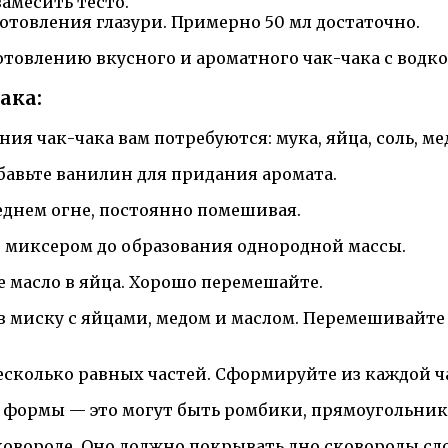
замесить тесто.
готовления глазури. Примерно 50 мл достаточно.
товлению вкусного и ароматного чак-чака с водко
ака:
я чак-чака вам потребуются: мука, яйца, соль, мед
бавьте ванилин для придания аромата.
еднем огне, постоянно помешивая.
и миксером до образования однородной массы.
 масло в яйца. Хорошо перемешайте.
 миску с яйцами, медом и маслом. Перемешивайте д
несколько равных частей. Сформируйте из каждой 
 формы — это могут быть ромбики, прямоугольник
ковороде. Оно должно покрывать дно сковороды сл