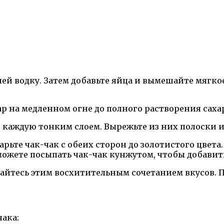
ней водку. Затем добавьте яйца и вымешайте мягкое
ар на медленном огне до полного растворения сахар
те каждую тонким слоем. Вырежьте из них полоски 
арьте чак-чак с обеих сторон до золотистого цвет
 можете посыпать чак-чак кунжутом, чтобы добави
дайтесь этим восхитительным сочетанием вкусов. 
чака: