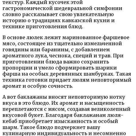
текстур. Каждый кусочек этой
гастрономической шедевральной симфонии
словно рассказывает свою увлекательную
историю о традициях кавказской кухни и
технике приготовления блюд.
В основе люлек лежит маринованное фаршевое
мясо, состоящее из тщательно измельченной
говядины или баранины, с добавлением
ароматного лука, чеснока, специй и трав. При
приготовлении блюда важно сохранить
пропорции и умело сформировать шарики
фарша на особых деревянных шамбурках. Такая
техника готовки придает люлям неповторимый
аромат и особую сочность.
А вот баклажаны вносят неповторимую нотку
вкуса в это блюдо. Их аромат и насыщенность
переплетаются с мясом, создавая великолепный
вкусовой букет. Благодаря баклажанам люля-
кебаб приобретает изысканность и особый
шарм. Такое блюдо подчеркнет вашу
кулинарную индивидуальность и несомненно