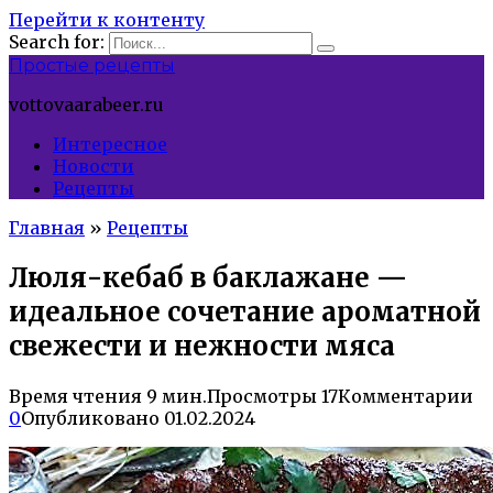
Перейти к контенту
Search for:
Простые рецепты
vottovaarabeer.ru
Интересное
Новости
Рецепты
Главная
»
Рецепты
Люля-кебаб в баклажане —
идеальное сочетание ароматной
свежести и нежности мяса
Время чтения
9 мин.
Просмотры
17
Комментарии
0
Опубликовано
01.02.2024