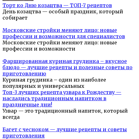
Торт ко Дню козацтва — ТОП-7 рецептов
День козацтва — особый праздник, который
собирает
Московские стройки меняют лицо: новые
профессии и возможности для специалистов
Московские стройки меняют лицо: новые
профессии и возможности
Фаршированная куриная грудинка – вкусное
блюдо — лучшие рецепты и полезные советы по
приготовлению
Куриная грудинка – один из наиболее
популярных и универсальных
Топ-3 лучших рецепта узвара к Рождеству —
насладись традиционным напитком в
праздничные дни!
Узвар — это традиционный напиток, который
всегда
Багет с чесноком — лучшие рецепты и советы
приготовления