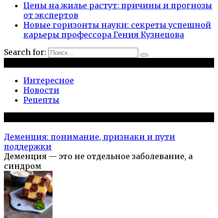
Цены на жилье растут: причины и прогнозы
от экспертов
Новые горизонты науки: секреты успешной
карьеры профессора Гения Кузнецова
Search for:
Рубрики
Интересное
Новости
Рецепты
Популярное на сайте
Деменция: понимание, признаки и пути
поддержки
Деменция — это не отдельное заболевание, а
синдром