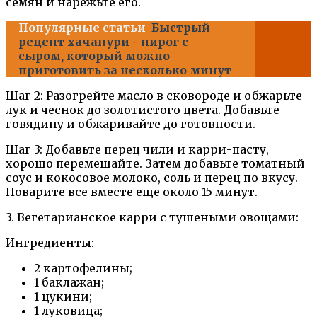
семян и нарежьте его.
Популярные статьи
Быстрый
рецепт хачапури - пирог с
сыром, который можно
приготовить за несколько минут
Шаг 2: Разогрейте масло в сковороде и обжарьте
лук и чеснок до золотистого цвета. Добавьте
говядину и обжаривайте до готовности.
Шаг 3: Добавьте перец чили и карри-пасту,
хорошо перемешайте. Затем добавьте томатный
соус и кокосовое молоко, соль и перец по вкусу.
Поварите все вместе еще около 15 минут.
3. Вегетарианское карри с тушеными овощами:
Ингредиенты:
2 картофелины;
1 баклажан;
1 цукини;
1 луковица;