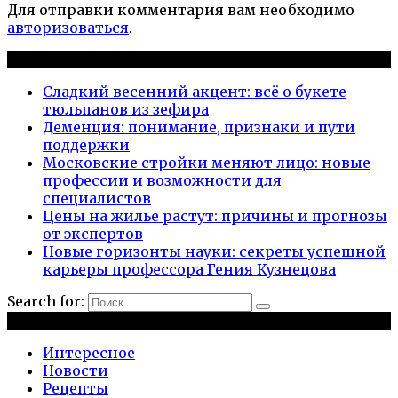
Для отправки комментария вам необходимо
авторизоваться
.
Новые публикации
Сладкий весенний акцент: всё о букете
тюльпанов из зефира
Деменция: понимание, признаки и пути
поддержки
Московские стройки меняют лицо: новые
профессии и возможности для
специалистов
Цены на жилье растут: причины и прогнозы
от экспертов
Новые горизонты науки: секреты успешной
карьеры профессора Гения Кузнецова
Search for:
Рубрики
Интересное
Новости
Рецепты