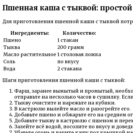
Пшенная каша с тыквой: простой
Для приготовления пшенной каши с тыквой пот
Ингредиенты:
Количество:
Пшено
1 стакан
Тыква
200 грамм
Масло растительное
1 столовая ложка
Соль
по вкусу
Вода
2 стакана
Шаги приготовления пшенной каши с тыквой:
Фарш, заранее вымытый и промытый, необход
отправьте на несколько часов в сушилку. Ес
Тыкву очистите и нарежьте на кубики.
В кастрюлю вылейте масло и разогрейте его.
Добавьте пшено и обжарьте его на среднем ог
Добавьте тыкву в кастрюлю с пшеном и пере
Залейте всё водой, посолите по вкусу и довед
Убавьте огонь и варите кашу под крышкой на 