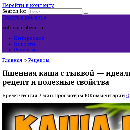
Перейти к контенту
Search for:
Простые рецепты
vottovaarabeer.ru
Интересное
Новости
Рецепты
Главная
»
Рецепты
Пшенная каша с тыквой — идеаль
рецепт и полезные свойства
Время чтения
7 мин.
Просмотры
10
Комментарии
0