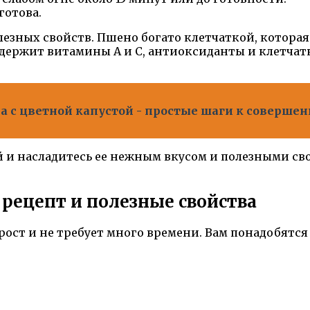
готова.
езных свойств. Пшено богато клетчаткой, котора
содержит витамины А и С, антиоксиданты и клетча
а с цветной капустой - простые шаги к соверше
и насладитесь ее нежным вкусом и полезными сво
 рецепт и полезные свойства
ост и не требует много времени. Вам понадобятс