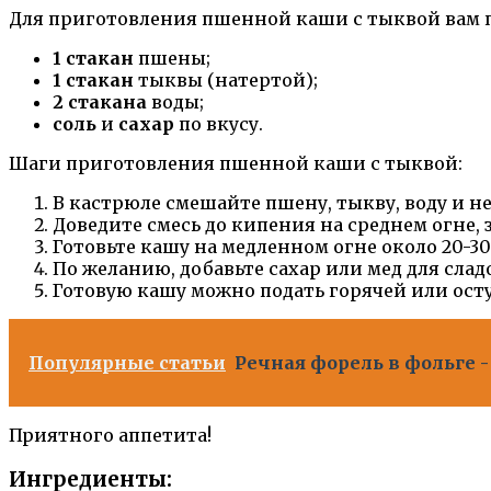
Для приготовления пшенной каши с тыквой вам 
1 стакан
пшены;
1 стакан
тыквы (натертой);
2 стакана
воды;
соль
и
сахар
по вкусу.
Шаги приготовления пшенной каши с тыквой:
В кастрюле смешайте пшену, тыкву, воду и н
Доведите смесь до кипения на среднем огне
Готовьте кашу на медленном огне около 20-3
По желанию, добавьте сахар или мед для слад
Готовую кашу можно подать горячей или осту
Популярные статьи
Речная форель в фольге 
Приятного аппетита!
Ингредиенты: