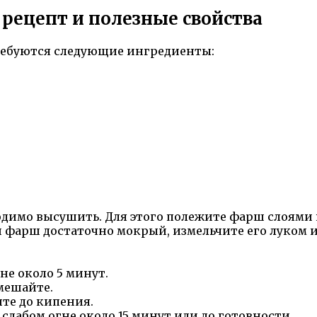
 рецепт и полезные свойства
ребуются следующие ингредиенты:
имо высушить. Для этого полежите фарш слоями на
ли фарш достаточно мокрый, измельчите его луком 
не около 5 минут.
мешайте.
ите до кипения.
слабом огне около 15 минут или до готовности.