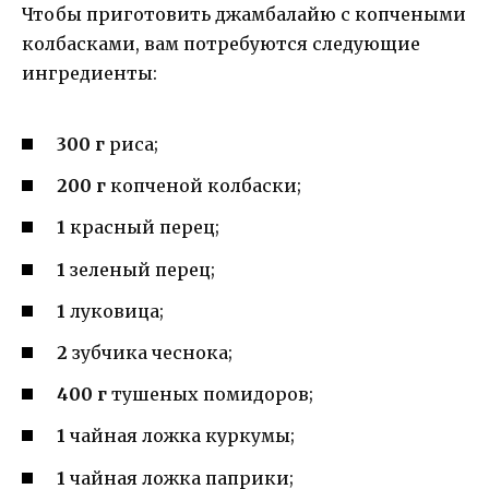
Чтобы приготовить джамбалайю с копчеными
колбасками, вам потребуются следующие
ингредиенты:
300 г
риса;
200 г
копченой колбаски;
1
красный перец;
1
зеленый перец;
1
луковица;
2
зубчика чеснока;
400 г
тушеных помидоров;
1
чайная ложка куркумы;
1
чайная ложка паприки;