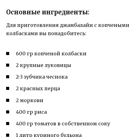
Основные ингредиенты:
Для приготовления джамбалайи с копчеными
колбасками вы понадобитесь:
600 гр копченой колбаски
2 крупные луковицы
2-3 зубчика чеснока
2 красных перца
2 моркови
400 гр риса
400 гр томатов в собственном соку
1 литр куриного бульона