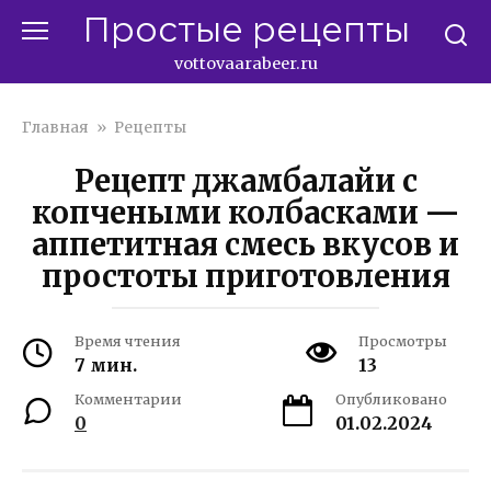
Перейти
Простые рецепты
к
контенту
vottovaarabeer.ru
Главная
»
Рецепты
Рецепт джамбалайи с
копчеными колбасками —
аппетитная смесь вкусов и
простоты приготовления
Время чтения
Просмотры
7 мин.
13
Комментарии
Опубликовано
0
01.02.2024