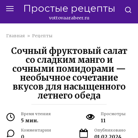
Перейти
Простые рецепты
к
контенту
vottovaarabeer.ru
Главная
»
Рецепты
Сочный фруктовый салат
со сладким манго и
сочными помидорами —
необычное сочетание
вкусов для насыщенного
летнего обеда
Время чтения
Просмотры
5 мин.
11
Комментарии
Опубликовано
0
01.02.2024