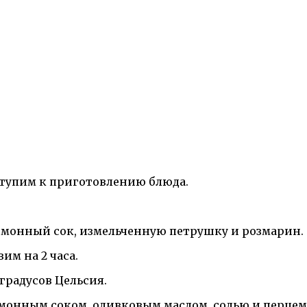
иступим к приготовлению блюда.
имонный сок, измельченную петрушку и розмарин. Д
им на 2 часа.
 градусов Цельсия.
имонным соком, оливковым маслом, солью и перцем