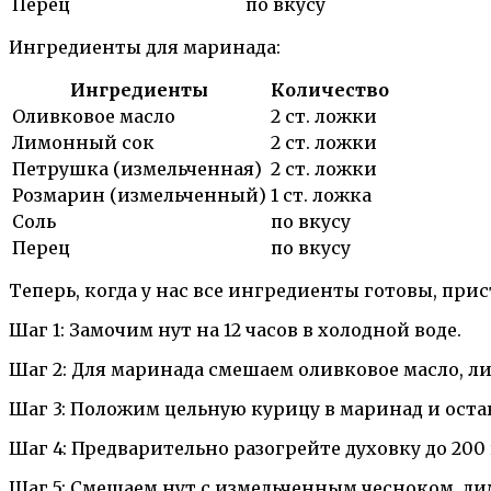
Перец
по вкусу
Ингредиенты для маринада:
Ингредиенты
Количество
Оливковое масло
2 ст. ложки
Лимонный сок
2 ст. ложки
Петрушка (измельченная)
2 ст. ложки
Розмарин (измельченный)
1 ст. ложка
Соль
по вкусу
Перец
по вкусу
Теперь, когда у нас все ингредиенты готовы, пр
Шаг 1: Замочим нут на 12 часов в холодной воде.
Шаг 2: Для маринада смешаем оливковое масло, л
Шаг 3: Положим цельную курицу в маринад и остав
Шаг 4: Предварительно разогрейте духовку до 200
Шаг 5: Смешаем нут с измельченным чесноком, л