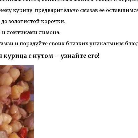
нему курицу, предварительно смазав ее оставшимс
са до золотистой корочки.
ю и ломтиками лимона.
амзи и порадуйте своих близких уникальным блюд
 курица с нутом – узнайте его!