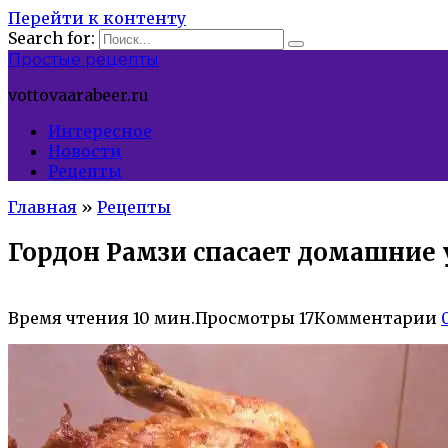
Перейти к контенту
Search for:
Простые рецепты
vottovaarabeer.ru
Интересное
Новости
Рецепты
Главная
»
Рецепты
Гордон Рамзи спасает домашние 
Время чтения
10 мин.
Просмотры
17
Комментарии