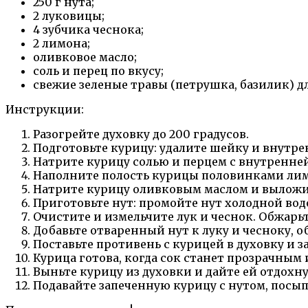
250 г нута;
2 луковицы;
4 зубчика чеснока;
2 лимона;
оливковое масло;
соль и перец по вкусу;
свежие зеленые травы (петрушка, базилик) д
Инструкции:
Разогрейте духовку до 200 градусов.
Подготовьте курицу: удалите шейку и внутр
Натрите курицу солью и перцем с внутренне
Наполните полость курицы половинками лимо
Натрите курицу оливковым маслом и выложи
Приготовьте нут: промойте нут холодной вод
Очистите и измельчите лук и чеснок. Обжарьт
Добавьте отваренный нут к луку и чесноку, об
Поставьте противень с курицей в духовку и з
Курица готова, когда сок станет прозрачным 
Выньте курицу из духовки и дайте ей отдохнут
Подавайте запеченную курицу с нутом, пос