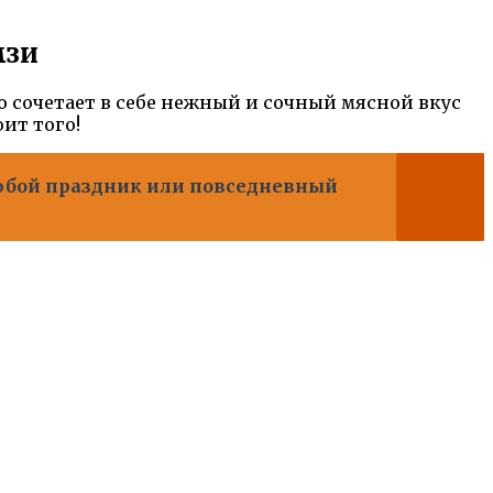
мзи
о сочетает в себе нежный и сочный мясной вкус
ит того!
любой праздник или повседневный