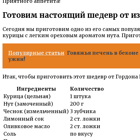
Приятного аппетита!
Готовим настоящий шедевр от из
Сегодня мы приготовим одно из его самых популя
курицы с легким ореховым ароматом нута. Пригот
Популярные статьи
Говяжья печень в беконе
ужин!
Итак, чтобы приготовить этот шедевр от Гордона
Ингредиенты
Количество
Курица (цельная)
1 штука
Нут (замоченный)
200 г
Чеснок (измельченный)
3 зубчика
Лимонный сок
2 ст. ложки
Оливковое масло
2 ст. ложки
Соль
по вкусу