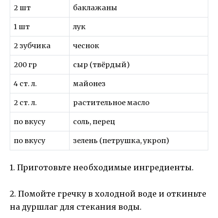
2 шт
баклажаны
1 шт
лук
2 зубчика
чеснок
200 гр
сыр (твёрдый)
4 ст. л.
майонез
2 ст. л.
растительное масло
по вкусу
соль, перец
по вкусу
зелень (петрушка, укроп)
1. Приготовьте необходимые ингредиенты.
2. Помойте гречку в холодной воде и откиньте
на дуршлаг для стекания воды.