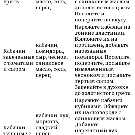
гриль
масло, соль,
с оливковым маслом
перец
до золотистого цвета.
Посолите и
поперчите по вкусу.
Нарежьте кабачки на
тонкие пластинки.
Выложите их на
кабачки,
противень, добавьте
Кабачки
помидоры,
нарезанные
запеченные
сыр, чеснок,
помидоры. Посолите,
с томатами
оливковое
поперчите, посыпьте
и сыром
масло, соль,
измельченным
перец
чесноком и посыпьте
тертым сыром.
Запекайте в духовке
до золотистого цвета.
Нарежьте кабачки
кубиками. Обжарьте
их на сковороде с
кабачки, лук,
оливковым маслом.
морковь,
Добавьте
Кабачки
сладкий
нарезанный лук,
тушеные с
перец,