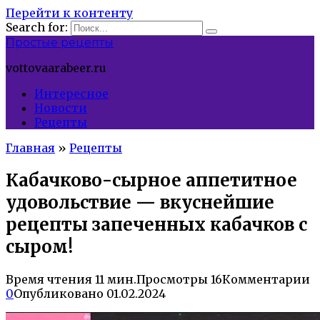
Перейти к контенту
Search for:
Простые рецепты
vottovaarabeer.ru
Интересное
Новости
Рецепты
Главная
»
Рецепты
Кабачково-сырное аппетитное
удовольствие — вкуснейшие
рецепты запеченных кабачков с
сыром!
Время чтения
11 мин.
Просмотры
16
Комментарии
0
Опубликовано
01.02.2024