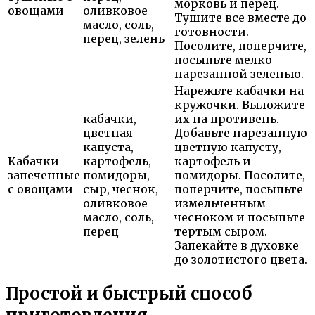
морковь и перец.
овощами
оливковое
Тушите все вместе до
масло, соль,
готовности.
перец, зелень
Посолите, поперчите,
посыпьте мелко
нарезанной зеленью.
Нарежьте кабачки на
кружочки. Выложите
кабачки,
их на противень.
цветная
Добавьте нарезанную
капуста,
цветную капусту,
Кабачки
картофель,
картофель и
запеченные
помидоры,
помидоры. Посолите,
с овощами
сыр, чеснок,
поперчите, посыпьте
оливковое
измельченным
масло, соль,
чесноком и посыпьте
перец
тертым сыром.
Запекайте в духовке
до золотистого цвета.
Простой и быстрый способ