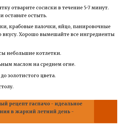
тку отварите сосиски в течение 5-7 минут.
и оставьте остыть.
ки, крабовые палочки, яйцо, панировочные
по вкусу. Хорошо вымешайте все ингредиенты
сы небольшие котлетки.
ьным маслом на среднем огне.
до золотистого цвета.
толу.
ый рецепт гаспачо - идеальное
ния в жаркий летний день -