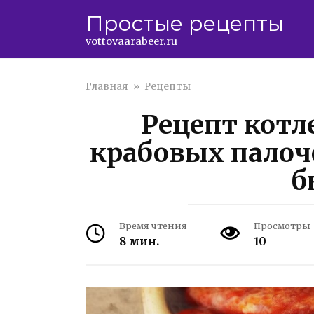
Перейти
Простые рецепты
к
контенту
vottovaarabeer.ru
Главная
»
Рецепты
Рецепт котле
крабовых палоче
б
Время чтения
Просмотры
8 мин.
10