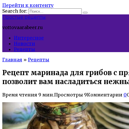
Перейти к контенту
Search for:
Простые рецепты
vottovaarabeer.ru
Интересное
Новости
Рецепты
Главная
»
Рецепты
Рецепт маринада для грибов с п
позволит вам насладиться нежн
Время чтения
9 мин.
Просмотры
9
Комментарии
0