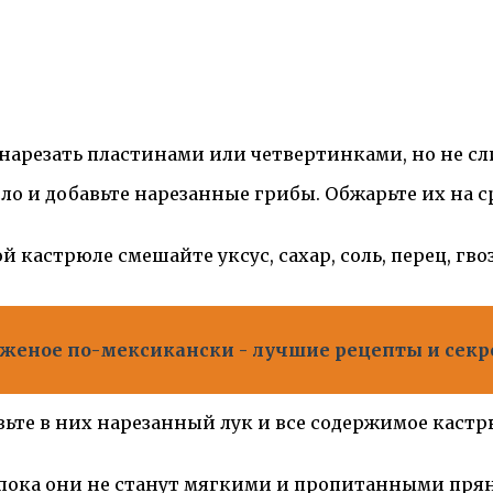
нарезать пластинами или четвертинками, но не с
ло и добавьте нарезанные грибы. Обжарьте их на с
й кастрюле смешайте уксус, сахар, соль, перец, гв
оженое по-мексикански - лучшие рецепты и сек
бавьте в них нарезанный лук и все содержимое кас
, пока они не станут мягкими и пропитанными прян