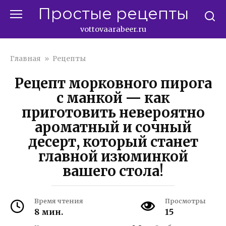
Перейти
Простые рецепты
к
контенту
vottovaarabeer.ru
Главная
»
Рецепты
Рецепт морковного пирога
с манкой — как
приготовить невероятно
ароматный и сочный
десерт, который станет
главной изюминкой
вашего стола!
Время чтения
Просмотры
8 мин.
15