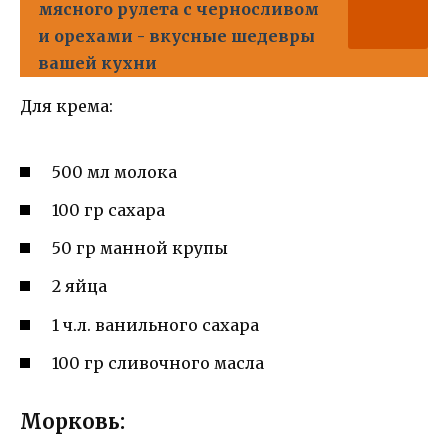
мясного рулета с черносливом
и орехами - вкусные шедевры
вашей кухни
Для крема:
500 мл молока
100 гр сахара
50 гр манной крупы
2 яйца
1 ч.л. ванильного сахара
100 гр сливочного масла
Морковь: