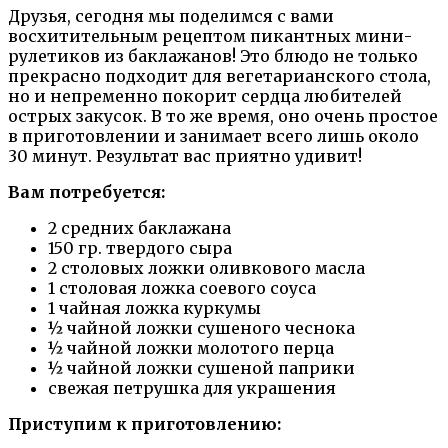
Друзья, сегодня мы поделимся с вами
восхитительным рецептом пикантных мини-
рулетиков из баклажанов! Это блюдо не только
прекрасно подходит для вегетарианского стола,
но и непременно покорит сердца любителей
острых закусок. В то же время, оно очень простое
в приготовлении и занимает всего лишь около
30 минут. Результат вас приятно удивит!
Вам потребуется:
2 средних баклажана
150 гр. твердого сыра
2 столовых ложки оливкового масла
1 столовая ложка соевого соуса
1 чайная ложка куркумы
½ чайной ложки сушеного чеснока
½ чайной ложки молотого перца
½ чайной ложки сушеной паприки
свежая петрушка для украшения
Приступим к приготовлению: