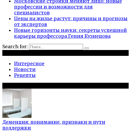
Московские стройки меняют лицо: новые
профессии и возможности для
специалистов
Цены на жилье растут: причины и прогнозы
от экспертов
Новые горизонты науки: секреты успешной
карьеры профессора Гения Кузнецова
Search for:
Рубрики
Интересное
Новости
Рецепты
Популярное на сайте
Деменция: понимание, признаки и пути
поддержки