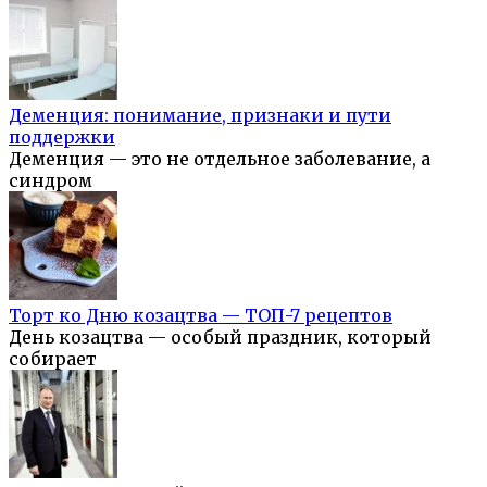
Деменция: понимание, признаки и пути
поддержки
Деменция — это не отдельное заболевание, а
синдром
Торт ко Дню козацтва — ТОП-7 рецептов
День козацтва — особый праздник, который
собирает