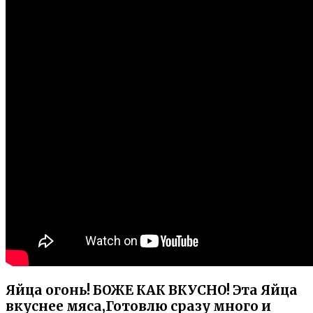
Яйца огонь! БОЖЕ КАК ВКУСНО! Эта Яйца
вкуснее мяса,Готовлю сразу много и