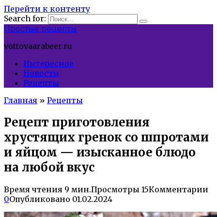
Перейти к контенту
Search for:
Простые рецепты
vottovaarabeer.ru
Интересное
Новости
Рецепты
Главная
»
Рецепты
Рецепт приготовления
хрустящих гренок со шпротами
и яйцом — изысканное блюдо
на любой вкус
Время чтения
9 мин.
Просмотры
15
Комментарии
0
Опубликовано
01.02.2024