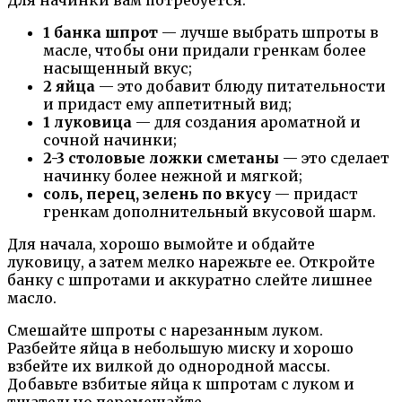
1 банка шпрот
— лучше выбрать шпроты в
масле, чтобы они придали гренкам более
насыщенный вкус;
2 яйца
— это добавит блюду питательности
и придаст ему аппетитный вид;
1 луковица
— для создания ароматной и
сочной начинки;
2-3 столовые ложки сметаны
— это сделает
начинку более нежной и мягкой;
соль, перец, зелень по вкусу
— придаст
гренкам дополнительный вкусовой шарм.
Для начала, хорошо вымойте и обдайте
луковицу, а затем мелко нарежьте ее. Откройте
банку с шпротами и аккуратно слейте лишнее
масло.
Смешайте шпроты с нарезанным луком.
Разбейте яйца в небольшую миску и хорошо
взбейте их вилкой до однородной массы.
Добавьте взбитые яйца к шпротам с луком и
тщательно перемешайте.