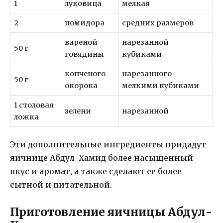
1
луковица
мелкая
2
помидора
средних размеров
вареной
нарезанной
50 г
говядины
кубиками
копченого
нарезанного
50 г
окорока
мелкими кубиками
1 столовая
зелени
нарезанной
ложка
Эти дополнительные ингредиенты придадут
яичнице Абдул-Хамид более насыщенный
вкус и аромат, а также сделают ее более
сытной и питательной.
Приготовление яичницы Абдул-