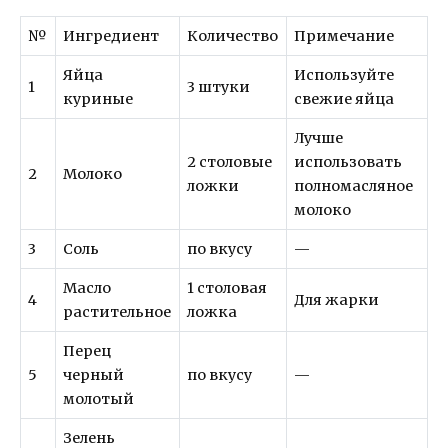
№
Ингредиент
Количество
Примечание
Яйца
Используйте
1
3 штуки
куриные
свежие яйца
Лучше
2 столовые
использовать
2
Молоко
ложки
полномасляное
молоко
3
Соль
по вкусу
—
Масло
1 столовая
4
Для жарки
растительное
ложка
Перец
5
черный
по вкусу
—
молотый
Зелень