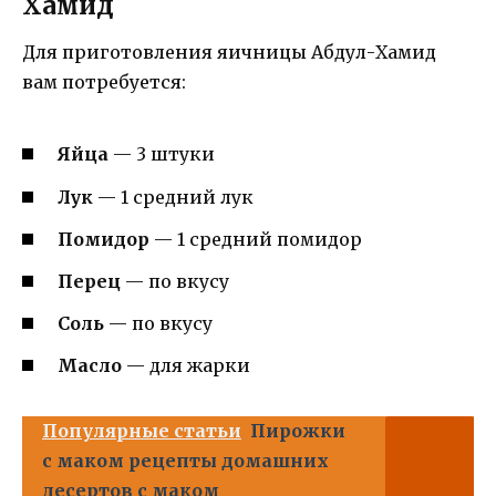
Хамид
Для приготовления яичницы Абдул-Хамид
вам потребуется:
Яйца
— 3 штуки
Лук
— 1 средний лук
Помидор
— 1 средний помидор
Перец
— по вкусу
Соль
— по вкусу
Масло
— для жарки
Популярные статьи
Пирожки
с маком рецепты домашних
десертов с маком