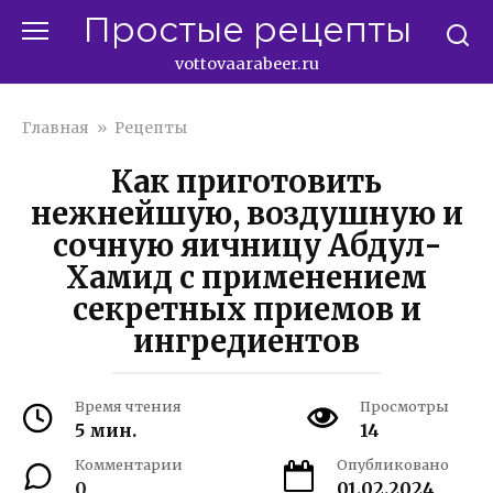
Перейти
Простые рецепты
к
контенту
vottovaarabeer.ru
Главная
»
Рецепты
Как приготовить
нежнейшую, воздушную и
сочную яичницу Абдул-
Хамид с применением
секретных приемов и
ингредиентов
Время чтения
Просмотры
5 мин.
14
Комментарии
Опубликовано
0
01.02.2024