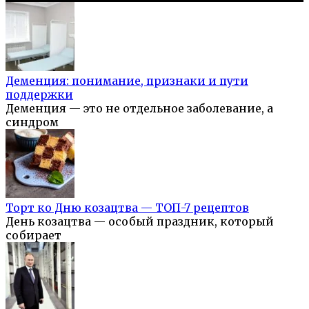
Деменция: понимание, признаки и пути
поддержки
Деменция — это не отдельное заболевание, а
синдром
Торт ко Дню козацтва — ТОП-7 рецептов
День козацтва — особый праздник, который
собирает