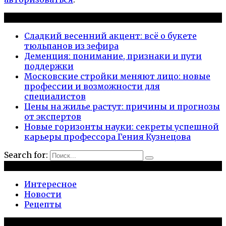
Новые публикации
Сладкий весенний акцент: всё о букете
тюльпанов из зефира
Деменция: понимание, признаки и пути
поддержки
Московские стройки меняют лицо: новые
профессии и возможности для
специалистов
Цены на жилье растут: причины и прогнозы
от экспертов
Новые горизонты науки: секреты успешной
карьеры профессора Гения Кузнецова
Search for:
Рубрики
Интересное
Новости
Рецепты
Популярное на сайте