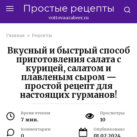
Перейти
Простые рецепты
к
контенту
vottovaarabeer.ru
Главная
»
Рецепты
Вкусный и быстрый способ
приготовления салата с
курицей, салатом и
плавленым сыром —
простой рецепт для
настоящих гурманов!
Время чтения
Просмотры
7 мин.
10
Комментарии
Опубликовано
0
01.02.2024