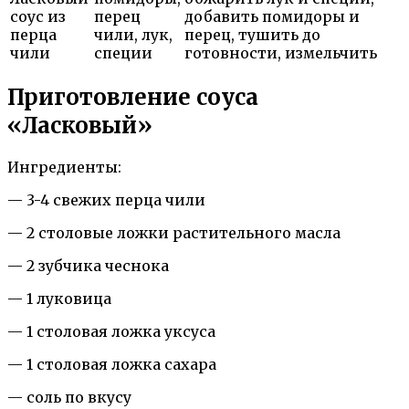
соус из
перец
добавить помидоры и
перца
чили, лук,
перец, тушить до
чили
специи
готовности, измельчить
Приготовление соуса
«Ласковый»
Ингредиенты:
— 3-4 свежих перца чили
— 2 столовые ложки растительного масла
— 2 зубчика чеснока
— 1 луковица
— 1 столовая ложка уксуса
— 1 столовая ложка сахара
— соль по вкусу