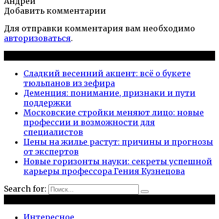
Андрей
Добавить комментарии
Для отправки комментария вам необходимо
авторизоваться
.
Новые публикации
Сладкий весенний акцент: всё о букете
тюльпанов из зефира
Деменция: понимание, признаки и пути
поддержки
Московские стройки меняют лицо: новые
профессии и возможности для
специалистов
Цены на жилье растут: причины и прогнозы
от экспертов
Новые горизонты науки: секреты успешной
карьеры профессора Гения Кузнецова
Search for:
Рубрики
Интересное