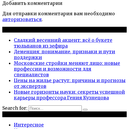
Добавить комментарии
Для отправки комментария вам необходимо
авторизоваться
.
Новые публикации
Сладкий весенний акцент: всё о букете
тюльпанов из зефира
Деменция: понимание, признаки и пути
поддержки
Московские стройки меняют лицо: новые
профессии и возможности для
специалистов
Цены на жилье растут: причины и прогнозы
от экспертов
Новые горизонты науки: секреты успешной
карьеры профессора Гения Кузнецова
Search for:
Рубрики
Интересное