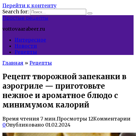
Перейти к контенту
Search for:
Простые рецепты
vottovaarabeer.ru
Интересное
Новости
Рецепты
Главная
»
Рецепты
Рецепт творожной запеканки в
аэрогриле — приготовьте
нежное и ароматное блюдо с
минимумом калорий
Время чтения
7 мин.
Просмотры
12
Комментарии
0
Опубликовано
01.02.2024