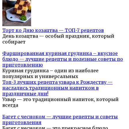
Торт ко Дню козацтва — ТОП-7 рецептов
День козацтва — особый праздник, который
собирает
Фаршированная куриная грудинка – вкусное
блюдо — лучшие рецепты и полезные советы по
приготовлению
Куриная грудинка – один из наиболее
популярных и универсальных
Топ-3 лучших рецепта узвара к Рождеству —
насладись традиционным напитком в
праздничные дни!
Узвар — это традиционный напиток, который
всегда
Багет с чесноком — лучшие рецепты и советы
приготовления
Багет с чесноком — это прекрасное блюдо,