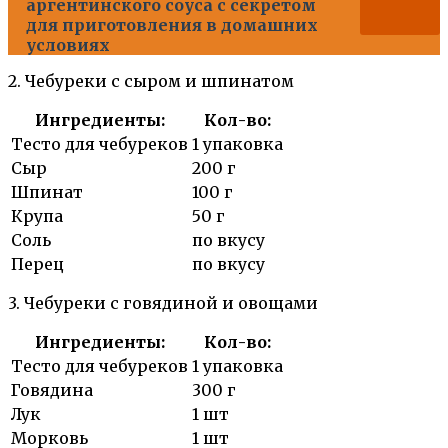
аргентинского соуса с секретом
для приготовления в домашних
условиях
2. Чебуреки с сыром и шпинатом
Ингредиенты:
Кол-во:
Тесто для чебуреков
1 упаковка
Сыр
200 г
Шпинат
100 г
Крупа
50 г
Соль
по вкусу
Перец
по вкусу
3. Чебуреки с говядиной и овощами
Ингредиенты:
Кол-во:
Тесто для чебуреков
1 упаковка
Говядина
300 г
Лук
1 шт
Морковь
1 шт