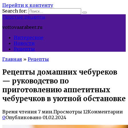
Перейти к контенту
Search for:
Простые рецепты
vottovaarabeer.ru
Интересное
Новости
Рецепты
Главная
»
Рецепты
Рецепты домашних чебуреков
— руководство по
приготовлению аппетитных
чебуречков в уютной обстановке
Время чтения
7 мин.
Просмотры
12
Комментарии
0
Опубликовано
01.02.2024