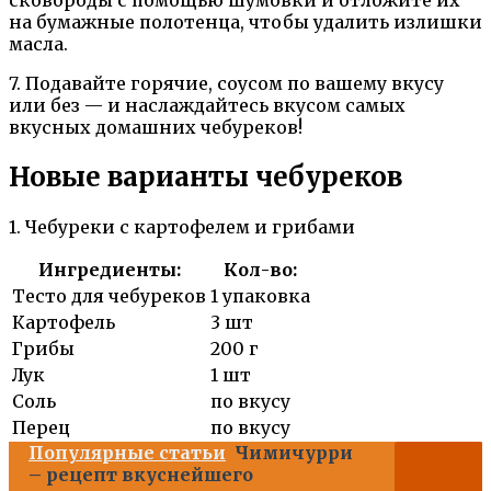
на бумажные полотенца, чтобы удалить излишки
масла.
7. Подавайте горячие, соусом по вашему вкусу
или без — и наслаждайтесь вкусом самых
вкусных домашних чебуреков!
Новые варианты чебуреков
1. Чебуреки с картофелем и грибами
Ингредиенты:
Кол-во:
Тесто для чебуреков
1 упаковка
Картофель
3 шт
Грибы
200 г
Лук
1 шт
Соль
по вкусу
Перец
по вкусу
Популярные статьи
Чимичурри
– рецепт вкуснейшего