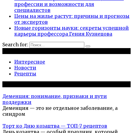
профессии и возможности для
специалистов
Цены на жилье растут: причины и прогнозы
от экспертов
Новые горизонты науки: секреты успешной
карьеры профессора Гения Кузнецова
Search for:
Рубрики
Интересное
Новости
Рецепты
Популярное на сайте
Деменция: понимание, признаки и пути
поддержки
Деменция — это не отдельное заболевание, а
синдром
Торт ко Дню козацтва — ТОП-7 рецептов
День козацтва — особый праздник, который