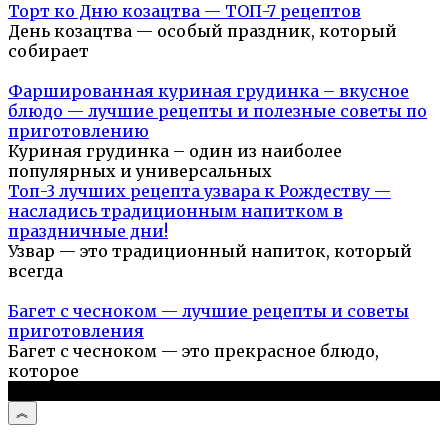
Торт ко Дню козацтва — ТОП-7 рецептов
День козацтва — особый праздник, который
собирает
Фаршированная куриная грудинка – вкусное
блюдо — лучшие рецепты и полезные советы по
приготовлению
Куриная грудинка – один из наиболее
популярных и универсальных
Топ-3 лучших рецепта узвара к Рождеству —
насладись традиционным напитком в
праздничные дни!
Узвар — это традиционный напиток, который
всегда
Багет с чесноком — лучшие рецепты и советы
приготовления
Багет с чесноком — это прекрасное блюдо,
которое
© 2026 Простые рецепты