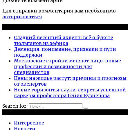
Добавить комментарии
Для отправки комментария вам необходимо
авторизоваться
.
Новые публикации
Сладкий весенний акцент: всё о букете
тюльпанов из зефира
Деменция: понимание, признаки и пути
поддержки
Московские стройки меняют лицо: новые
профессии и возможности для
специалистов
Цены на жилье растут: причины и прогнозы
от экспертов
Новые горизонты науки: секреты успешной
карьеры профессора Гения Кузнецова
Search for:
Рубрики
Интересное
Новости