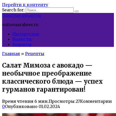
Перейти к контенту
Search for:
Простые рецепты
vottovaarabeer.ru
Интересное
Новости
Рецепты
Главная
»
Рецепты
Салат Мимоза с авокадо —
необычное преображение
классического блюда — успех
гурманов гарантирован!
Время чтения
6 мин.
Просмотры
27
Комментарии
0
Опубликовано
01.02.2024