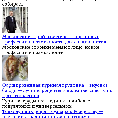
собирает
Московские стройки меняют лицо: новые
профессии и возможности для специалистов
Московские стройки меняют лицо: новые
профессии и возможности
Фаршированная куриная грудинка – вкусное
блюдо — лучшие рецепты и полезные советы по
приготовлению
Куриная грудинка – один из наиболее
популярных и универсальных
Топ-3 лучших рецепта узвара к Рождеству —
насладись традиционным напитком в