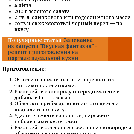
4 яйца
200 г зеленого салата
2 ст. л. оливкового или подсолнечного масла
соль и свежемолотый черный перец — по
вкусу
Популярные статьи
Запеканка
из капусты "Вкусная фантазия" -
рецепт приготовления на
портале идеальной кухни
Приготовление:
Очистите шампиньоны и нарежьте их
тонкими пластинками.
Разогрейте сковороду на среднем огне и
добавьте 1 ст. л. масла.
Обжарьте грибы до золотистого цвета и
подсолите по вкусу.
Удалите печень из пленки, нарежьте
небольшими кусочками.
Разогрейте оставшееся масло на сковороде и
обжарьте печень до готовности.