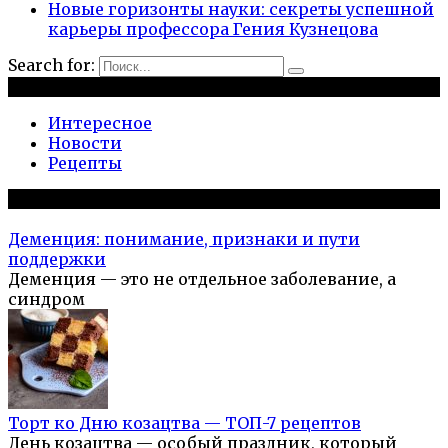
Новые горизонты науки: секреты успешной
карьеры профессора Гения Кузнецова
Search for:
Рубрики
Интересное
Новости
Рецепты
Популярное на сайте
Деменция: понимание, признаки и пути
поддержки
Деменция — это не отдельное заболевание, а
синдром
Торт ко Дню козацтва — ТОП-7 рецептов
День козацтва — особый праздник, который