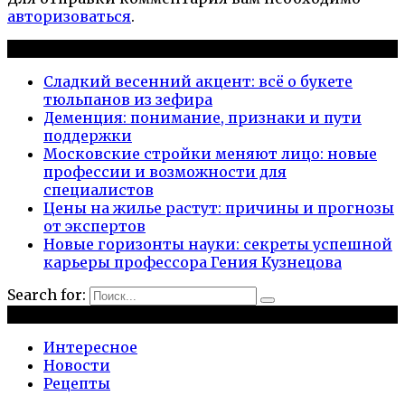
авторизоваться
.
Новые публикации
Сладкий весенний акцент: всё о букете
тюльпанов из зефира
Деменция: понимание, признаки и пути
поддержки
Московские стройки меняют лицо: новые
профессии и возможности для
специалистов
Цены на жилье растут: причины и прогнозы
от экспертов
Новые горизонты науки: секреты успешной
карьеры профессора Гения Кузнецова
Search for:
Рубрики
Интересное
Новости
Рецепты