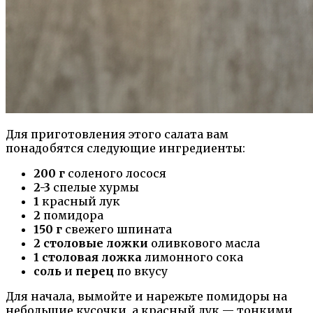
Для приготовления этого салата вам
понадобятся следующие ингредиенты:
200 г
соленого лосося
2-3
спелые хурмы
1
красный лук
2
помидора
150 г
свежего шпината
2 столовые ложки
оливкового масла
1 столовая ложка
лимонного сока
соль
и
перец
по вкусу
Для начала, вымойте и нарежьте помидоры на
небольшие кусочки, а красный лук — тонкими