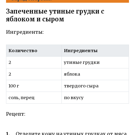
Запеченные утиные грудки с
яблоком и сыром
Ингредиенты:
Количество
Ингредиенты
2
утиные грудки
2
яблока
100 г
твердого сыра
соль, перец
по вкусу
Рецепт:
Отделите кожу на утиных грудках от мяса,