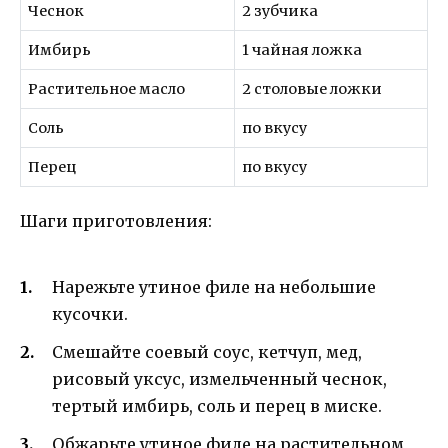
Чеснок
2 зубчика
Имбирь
1 чайная ложка
Растительное масло
2 столовые ложки
Соль
по вкусу
Перец
по вкусу
Шаги приготовления:
Нарежьте утиное филе на небольшие
кусочки.
Смешайте соевый соус, кетчуп, мед,
рисовый уксус, измельченный чеснок,
тертый имбирь, соль и перец в миске.
Обжарьте утиное филе на растительном