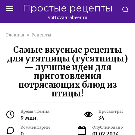
Перейти
Простые рецепты
к
контенту
vottovaarabeer.ru
Главная
»
Рецепты
Самые вкусные рецепты
для утятницы (гусятницы)
— лучшие идеи для
приготовления
потрясающих блюд из
птицы!
Время чтения
Просмотры
9 мин.
34
Комментарии
Опубликовано
0
01.02.2024