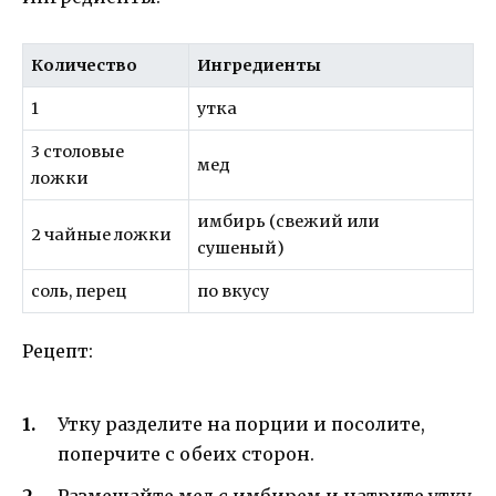
Количество
Ингредиенты
1
утка
3 столовые
мед
ложки
имбирь (свежий или
2 чайные ложки
сушеный)
соль, перец
по вкусу
Рецепт:
Утку разделите на порции и посолите,
поперчите с обеих сторон.
Размешайте мед с имбирем и натрите утку